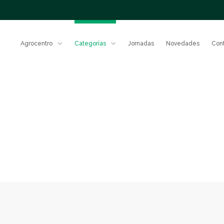
Agrocentro
Categorías
Jornadas
Novedades
Con
Nuestro
equipo
Fert
Gestión
responsable
Potenciá e
Protección
rendimient
sistema co
de cultivos
fertilizant
comprobad