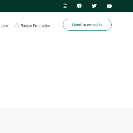
Hacé tu consulta
tacto
Buscar Productos
ilizantes
l
Nutrición
o de tu
n
Animal
es de
a calidad