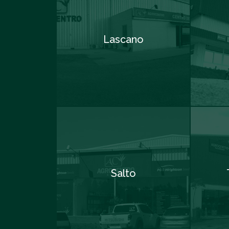
Lascano
Salto