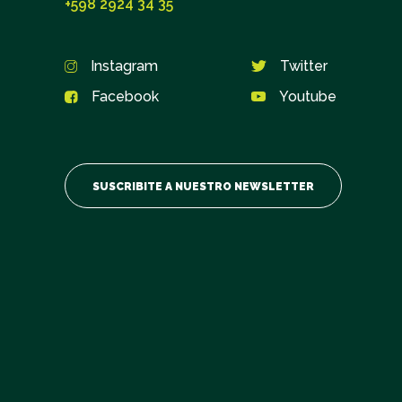
+598 2924 34 35
Instagram
Twitter
Suscribite
Facebook
Youtube
¿Querés formar parte de nuestra comunidad?
Nombre y Apellido
Obligatorio
SUSCRIBITE A NUESTRO NEWSLETTER
Código de Área:
Obligatorio
Teléfono
Obligatorio