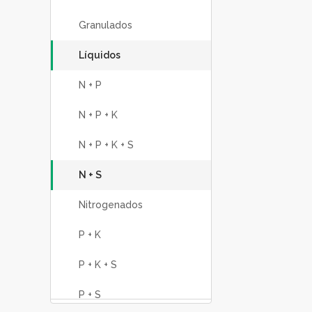
Granulados
Líquidos
N + P
N + P + K
N + P + K + S
N + S
Nitrogenados
P + K
P + K + S
P + S