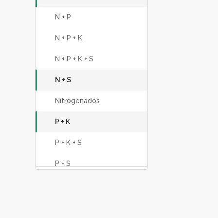
N + P
N + P + K
N + P + K + S
N + S
Nitrogenados
P + K
P + K + S
P + S
Potásicos