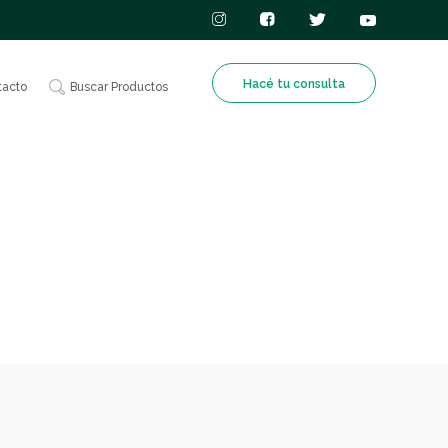
Hacé tu consulta
tacto
Buscar Productos
ilizantes
l
Nutrición
o de tu
n
Animal
es de
a calidad