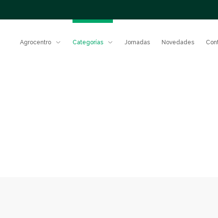
Agrocentro
Categorías
Jornadas
Novedades
Con
Nuestro
equipo
Fert
Gestión
responsable
Potenciá e
Protección
rendimient
sistema co
de cultivos
fertilizant
comprobad