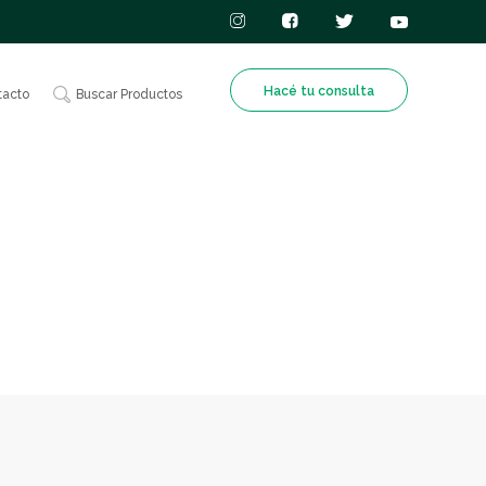
Hacé tu consulta
tacto
Buscar Productos
ilizantes
l
Nutrición
o de tu
n
Animal
es de
a calidad