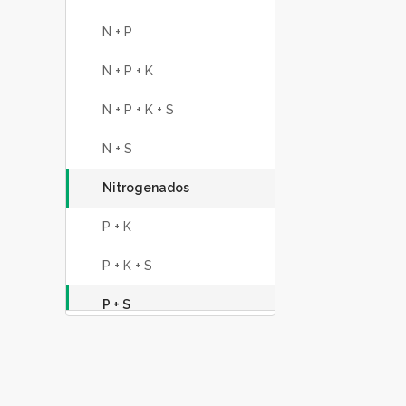
N + P
N + P + K
N + P + K + S
N + S
Nitrogenados
P + K
P + K + S
P + S
Potásicos