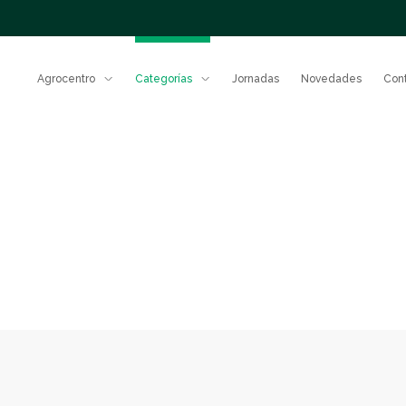
Agrocentro
Categorías
Jornadas
Novedades
Con
Nuestro
equipo
Fert
Gestión
responsable
Potenciá e
Protección
rendimient
sistema co
de cultivos
fertilizant
comprobad