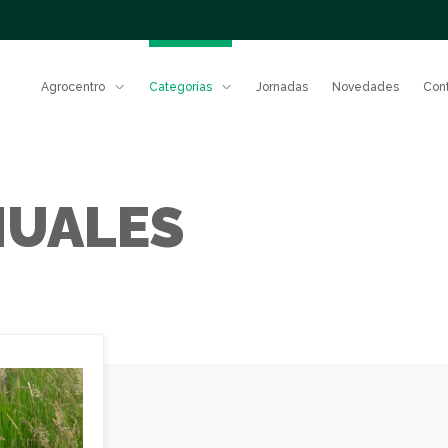
Agrocentro
Categorías
Jornadas
Novedades
Con
Nuestro
equipo
Fert
NUALES
Gestión
responsable
Potenciá e
Protección
rendimient
sistema co
de cultivos
fertilizant
comprobad