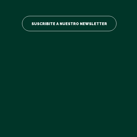
¿Querés formar parte de nuestra comunidad?
Nombre y Apellido
Obligatorio
SUSCRIBITE A NUESTRO NEWSLETTER
Código de Área:
Obligatorio
Teléfono
Obligatorio
Email
Obligatorio
Departamento
Obligatorio