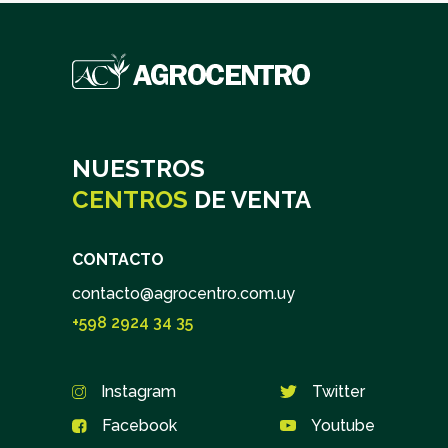
NUESTROS
CENTROS
DE VENTA
CONTACTO
contacto@agrocentro.com.uy
+598 2924 34 35
Instagram
Twitter
Suscribite
Facebook
Youtube