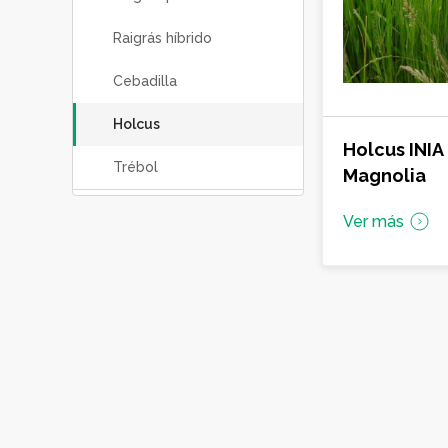
Raigrás híbrido
Cebadilla
Holcus
Holcus INIA
Trébol
Magnolia
Ver más