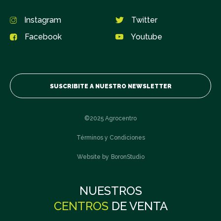
Instagram
Twitter
Facebook
Youtube
SUSCRIBITE A NUESTRO NEWSLETTER
©2025 Agrocentro
Términos y Condiciones
Website by
BoronStudio
Suscribite
¿Querés formar parte de nuestra comunidad?
NUESTROS
CENTROS
DE VENTA
Nombre y Apellido
Obligatorio