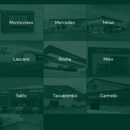
Montevideo
Mercedes
Minas
Código de Área:
Obligatorio
Teléfono
Obligatorio
Lascano
Rocha
Melo
Email
Obligatorio
Salto
Tacuarembó
Carmelo
Departamento
Obligatorio