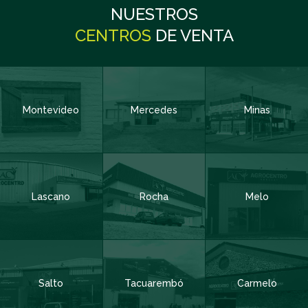
¿Querés formar parte de nuestra comunidad?
NUESTROS
CENTROS
DE VENTA
Nombre y Apellido
Obligatorio
Montevideo
Mercedes
Minas
Código de Área:
Obligatorio
Teléfono
Obligatorio
Lascano
Rocha
Melo
Email
Obligatorio
Salto
Tacuarembó
Carmelo
Departamento
Obligatorio