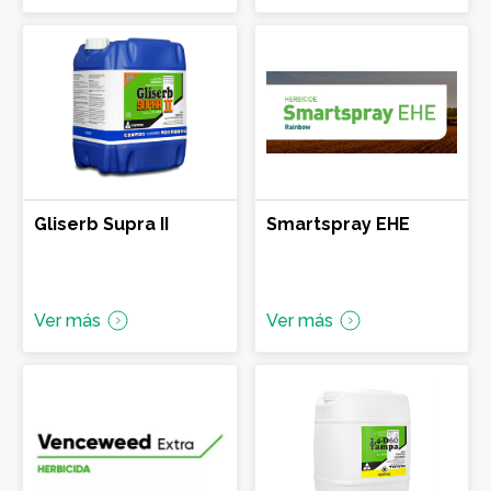
Glifosato IPA
Glifosato potásico
Glufosinato de amonio
Imazapic + Imazapir
Otros herbicidas
Gliserb Supra II
Smartspray EHE
Saflufenacil
Topramezone
Ver más
Ver más
Aminopiralid + 2-4 D