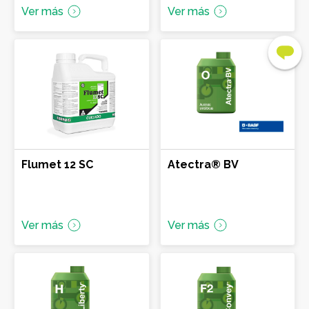
Ver más
Ver más
CARMELO
LASCANO
MELO
Flumet 12 SC
Atectra® BV
MERCEDES
MINAS
Ver más
Ver más
MONTEVIDEO