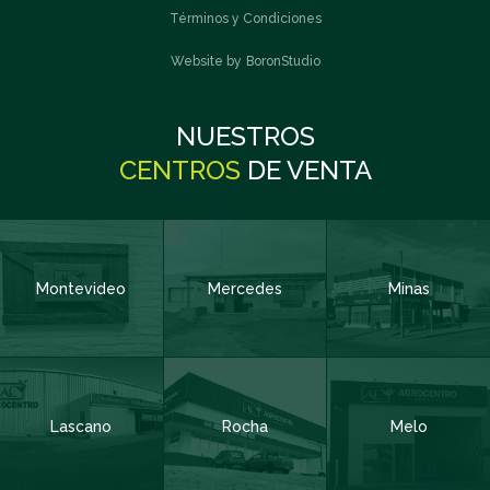
Términos y Condiciones
TACUAREMBÓ
Website by
BoronStudio
Suscribite
¿Querés formar parte de nuestra comunidad?
NUESTROS
CENTROS
DE VENTA
Nombre y Apellido
Obligatorio
Montevideo
Mercedes
Minas
Código de Área:
Obligatorio
Teléfono
Obligatorio
Lascano
Rocha
Melo