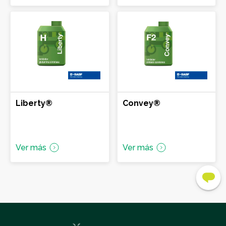
Glifosato IPA
Glifosato potásico
Glufosinato de amonio
Imazapic + Imazapir
Otros herbicidas
Liberty®
Convey®
Saflufenacil
Topramezone
Ver más
Ver más
Aminopiralid + 2-4 D
CARMELO
LASCANO