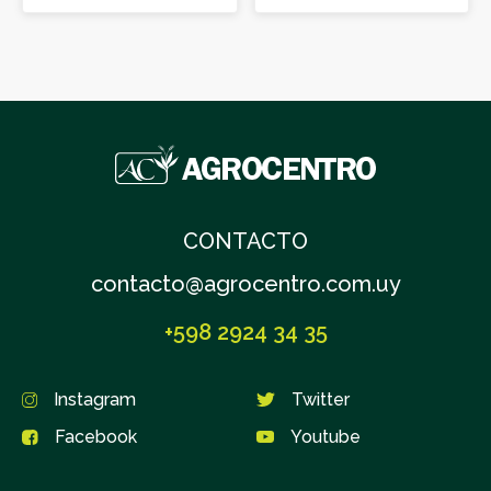
Aminopiralid + 2-4 D
CARMELO
CONTACTO
LASCANO
contacto@agrocentro.com.uy
MELO
+598 2924 34 35
Instagram
Twitter
MERCEDES
Facebook
Youtube
MINAS