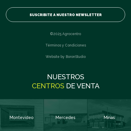
SUSCRIBITE A NUESTRO NEWSLETTER
MONTEVIDEO
©2025 Agrocentro
RIVERA
Términos y Condiciones
Website by
BoronStudio
ROCHA
Suscribite
¿Querés formar parte de nuestra comunidad?
NUESTROS
SALTO
CENTROS
DE VENTA
Nombre y Apellido
Obligatorio
TACUAREMBÓ
Montevideo
Mercedes
Minas
Código de Área:
Obligatorio