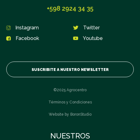
+598 2924 34 35
ROCHA
Instagram
Twitter
Facebook
Youtube
SALTO
TACUAREMBÓ
SUSCRIBITE A NUESTRO NEWSLETTER
©2025 Agrocentro
Términos y Condiciones
Website by
BoronStudio
Suscribite
¿Querés formar parte de nuestra comunidad?
NUESTROS