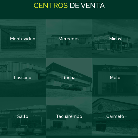
CENTROS
DE VENTA
Nombre y Apellido
Obligatorio
Montevideo
Mercedes
Minas
Código de Área:
Obligatorio
Teléfono
Obligatorio
Lascano
Rocha
Melo
Email
Obligatorio
Salto
Tacuarembó
Carmelo
Departamento
Obligatorio