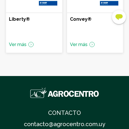
CARMELO
Liberty®
Convey®
LASCANO
Ver más
Ver más
MELO
MERCEDES
MINAS
MONTEVIDEO
CONTACTO
contacto@agrocentro.com.uy
RIVERA