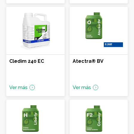
Aminopiralid + 2-4 D
Cledim 240 EC
Atectra® BV
Ver más
Ver más